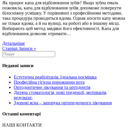
Як працює капа для відбілювання зубів? Якщо зубна емаль
пожовкла, капа для відбілювання зубів допоможе повернути
білосніжну усмішку. У порівнянні з професійними методами,
така процедура проводиться вдома. Однак носити капу можна
не тільки вдома, а й на вулиці, на роботі або в іншому місці.
Вибирають цей метод завдяки його ефективності. Капа для
відбілювання дозволяє отримати…
Детальніше
Старіші Записи »
Недавні записи
Естетична реабілітація. Ідеальна посмішка
Професійна гігієна порожнини рота
Ортодонтичне лікування та ортодонтія
Дитяча стоматологія, нові тенденції, мотивація,
результат.
Здорові ясна – запорука ортопедичного лікування
Останні коментарі
НАШІ КОНТАКТИ