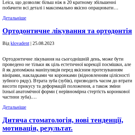
Leica, що дозволяє більш ніж в 20 кратному збільшенні
побачити всі деталі і максимально якісно опрацювати…
Детальніше
Ортодонтичне лікування та ортодонтія
Від
klovadent
|
25.08.2023
Ортодонтичне лікування на сьогоднішній день, може бути
проведено не тільки як ціль естетичної корекції посмішки, але
й як допоміжна маніпуляція перед якісним протезуванням
вінірами, накладками чи коронками (відновленням цілісності
зубного ряду). Втрата зуба (зубів), призводить часом до втрати
висоти прикусу та деформацій положення, а також зміни
їхньої анатомічної форми ( нерівномірна стертість коронкової
частини зуба).…
Детальніше
Дитяча стоматологія, нові тенденції,
мотивація, результат.