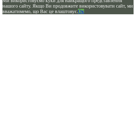
Ми використовуємо куки для найкращого представлення
нашого сайту. Якщо Ви продовжите використовувати сайт, ми
вважатимемо, що Вас це влаштовує.
Ок