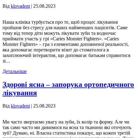
Від
klovadent
|
25.08.2023
Наша клініка турбується про те, щоб процес лікування
пройшов без стресу для наших найменших пацієнтів. Саме
тому від тепер діти можуть лікувати зуби та водночас
приймати участь у грі «Caries Monster Fighters». «Caries
Monster Fighters» – гра з елементами доповненої реальності,
яка допомагає перетворити візит до стоматолога в
захоплюючий інтерактив, що допомагає батькам справитися
зі…
Детальніше
Здорові ясна – запорука ортопедичного
лікування
Від
klovadent
|
25.08.2023
Ми часто звертаємо увагу на зуби, їх колір та форму. Але чи
так само часто ми дивимося на ясна та тканини які оточують
зуб? Думаю, ні. Власна статистика показує, що кожен третій