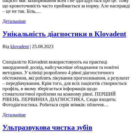
пацієнт має захворювання ясен і не здогадується про це. Тому
що кровоточивість часто приймається за норму. Але насправді
– це не так. Біль,…
Детальніше
Унікальність діагностики в Klovadent
Від
klovadent
|
25.08.2023
Спеціалісти Klovadent використовують на практиці
закордонний досвід, найсучасніше обладнання та новітні
методики. У клініці розроблено 4 рівні діагностичного
обстеження, які роблять лікування прогнозованим, а результат
– передбачуваним. Крім того, для всіх пацієнтів створюється
профіль, в якому зберігається інформація щодо
стоматологічної проблеми на кожному рівні. ПЕРШИЙ
РІВЕНЬ. ПЕРВИННА ДІАГНОСТИКА. Сюди входить:
Фотодіагностика. Робиться серія знімків: обличчя…
Детальніше
Ультразвукова чистка зубів