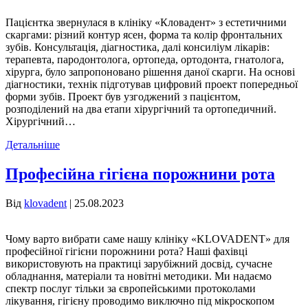
Пацієнтка звернулася в клініку «Кловадент» з естетичними
скаргами: різний контур ясен, форма та колір фронтальних
зубів. Консультація, діагностика, далі консиліум лікарів:
терапевта, пародонтолога, ортопеда, ортодонта, гнатолога,
хірурга, було запропоновано рішення даної скарги. На основі
діагностики, технік підготував цифровий проект попередньої
форми зубів. Проект був узгоджений з пацієнтом,
розподілений на два етапи хірургічний та ортопедичний.
Хірургічний…
Детальніше
Професійна гігієна порожнини рота
Від
klovadent
|
25.08.2023
Чому варто вибрати саме нашу клініку «KLOVADENT» для
професійної гігієни порожнини рота? Наші фахівці
використовують на практиці зарубіжний досвід, сучасне
обладнання, матеріали та новітні методики. Ми надаємо
спектр послуг тільки за європейськими протоколами
лікування, гігієну проводимо виключно під мікроскопом