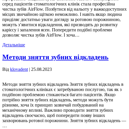
серед пацієнтів стоматологічних клінік стала професійна
чистка зубів AirFlow. Позбутися від нальоту у важкодоступних
місцях звичайною щіткою неможливо. І навіть якщо людина
приділяє достатньо уваги догляду за ротовою порожниною,
можуть з’явитися відкладення, які призводять до розвитку
карієсу і запалення ясен. Попередити подібні проблеми
дозволяє чистка зубів AirFlow. І хоча…
Детальніше
Методи зняття зубних відкладень
Від
klovadent
|
25.08.2023
Методи зняття зубних відкладень Зняття зубних відкладень в
стоматологічних клініках є затребуваною послугою, так як з
подібною проблемою стикаються багато пацієнтів. Якщо
потрібно зняття зубних відкладень, методи можуть бути
різними, хоча їх принцип зазвичай побудований на
механічному впливі. Важливо проводити зняття зубних
відкладень своєчасно, щоб попередити появу інших
захворювань ротової порожнини. Зняття зубних відкладень —
…