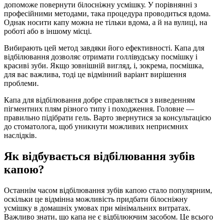
допоможе повернути білосніжну усмішку. У порівнянні з
професійними методами, така процедура проводиться вдома.
Однак носити капу можна не тільки вдома, а й на вулиці, на
роботі або в іншому місці.
Вибирають цей метод завдяки його ефективності. Капа для
відбілювання дозволяє отримати голлівудську посмішку і
красиві зуби. Якщо зовнішній вигляд, і, зокрема, посмішка,
для вас важлива, тоді це відмінний варіант вирішення
проблеми.
Капа для відбілювання добре справляється з виведенням
пігментних плям різного типу і походження. Головне —
правильно підібрати гель. Варто звернутися за консультацією
до стоматолога, щоб уникнути можливих неприємних
наслідків.
Як відбувається відбілювання зубів
капою?
Останнім часом відбілювання зубів капою стало популярним,
оскільки це відмінна можливість придбати білосніжну
усмішку в домашніх умовах при мінімальних витратах.
Важливо знати, що капа не є відбілюючим засобом. Це всього