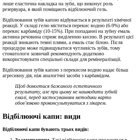
лише еластична накладка на зуби, що виконує роль
резервуара, в який поміщають відбілюючий гель.
Відбілювання зубів капою відбувається в результаті хімічної
реакції. У складі гелю міститься перекис водню (6-9%) або
перекис карбаміду (10-15%). При попаданні на зубну емаль
активна речовина сприяє виділенню кисню. В результаті цієї
реакції зникають темні плями, а емаль стає білою. Після
процедури може підвищуватися чутливість зубів, тому
стоматологи зазвичай рекомендують додатково
використовувати спеціальні склади для ремінералізації.
Відбілювання зубів капою з перекисом водню надає більш
агресивну дія, ніж аналогічні засоби з карбамідом.
Щоб домогтися бажаного естетичного
результату, але при цьому не нашкодити зубній
емалі, перед застосуванням методики варто
обов’язково проконсультуватися з лікарем.
Відбілюючі капи: види
Відбілюючі капи бувають трьох видів:
За умовчанням.
Такі відбілюючі капи продаються в