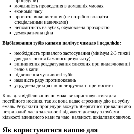
процедури)
можливість проведення в домашніх умовах
економія часу
простота використання (не потрібно володіти
спеціальними навичками)
непомітність на зубах, обумовлена прозорістю
демократична ціна
Відбілювання зубів капами налічує чимало і недоліків:
необхідність тривалого застосування (мінімум 2-3 тижні
для досягнення бажаного результату)
виникнення роздратування слизових при видавлюванні
гелю з капи
підвищення чутливості зубів
наявність ряду протипоказань
утруднена дикція і інші незручності при носінні
Капа для відбілювання не може використовуватися для
постійного носіння, так як вона надає агресивну дію на зубну
емаль. Результати процедури можуть зберігатися тривалий або
нетривалий час в залежності від якості догляду за зубами,
кількості вживаного кави та чаю, наявності шкідливих звичок.
Як користуватися капою для