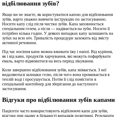
відбілювання зубів?
Якщо ви не знаєте, як користуватися капою для відбілювання
зубів, варто уважно вивчити інструкцію по застосуванню.
Носити капу слід після чистки зубів. Капа заповнюється
спеціальним гелем, а після — надівається на зуби. Носити її
потрібно кілька годин. У деяких випадках капу залишають на
зубах на всю ніч. Тривалість процедури залежить від змісту
активної речовини.
Під час носіння капи можна вживати їжу і напої. Від куріння,
як і від кави, продуктів харчування, які можуть пофарбувати
емаль, варто відмовитися на весь період лікування.
Коли завершено відбілювання зубів, капа знімається. З неї
видаляються залишки гелю, після чого вона промивається в
теплій воді і просушується. Потім її слід помістити в
спеціальний контейнер для зберігання до наступного
застосування.
Відгуки про відбілювання зубів капами
Пацієнти часто використовують відбілюючі капи для зубів,
відгуки при цьому в більшості випадків позитивні. Результати