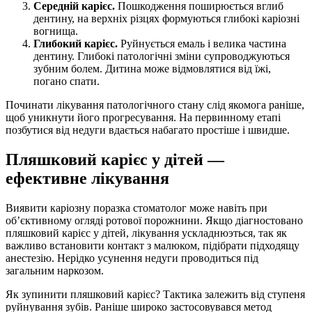
Середній карієс.
Пошкодження поширюється вглиб
дентину, на верхніх різцях формуються глибокі каріозні
вогнища.
Глибокий карієс.
Руйнується емаль і велика частина
дентину. Глибокі патологічні зміни супроводжуються
зубним болем. Дитина може відмовлятися від їжі,
погано спати.
Починати лікування патологічного стану слід якомога раніше,
щоб уникнути його прогресування. На первинному етапі
позбутися від недуги вдається набагато простіше і швидше.
Пляшковий карієс у дітей —
ефективне лікування
Виявити каріозну поразка стоматолог може навіть при
об’єктивному огляді ротової порожнини. Якщо діагностовано
пляшковий карієс у дітей, лікування ускладнюэться, так як
важливо встановити контакт з малюком, підібрати підходящу
анестезію. Нерідко усунення недуги проводиться під
загальним наркозом.
Як зупинити пляшковий карієс? Тактика залежить від ступеня
руйнування зубів. Раніше широко застосовувався метод