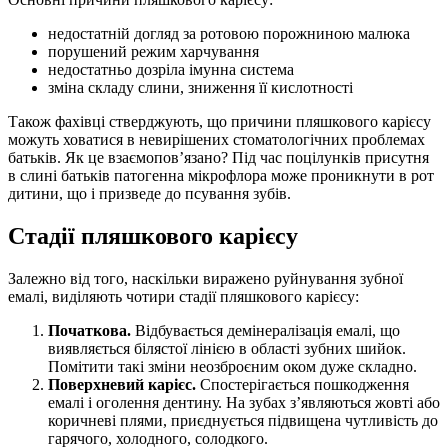
недостатній догляд за ротовою порожниною малюка
порушений режим харчування
недостатньо дозріла імунна система
зміна складу слини, зниження її кислотності
Також фахівці стверджують, що причини пляшкового карієсу
можуть ховатися в невирішених стоматологічних проблемах
батьків. Як це взаємопов’язано? Під час поцілунків присутня
в слині батьків патогенна мікрофлора може проникнути в рот
дитини, що і призведе до псування зубів.
Стадії пляшкового карієсу
Залежно від того, наскільки виражено руйнування зубної
емалі, виділяють чотири стадії пляшкового карієсу:
Початкова.
Відбувається демінералізація емалі, що
виявляється білястої лінією в області зубних шийок.
Помітити такі зміни неозброєним оком дуже складно.
Поверхневий карієс.
Спостерігається пошкодження
емалі і оголення дентину. На зубах з’являються жовті або
коричневі плями, приєднується підвищена чутливість до
гарячого, холодного, солодкого.