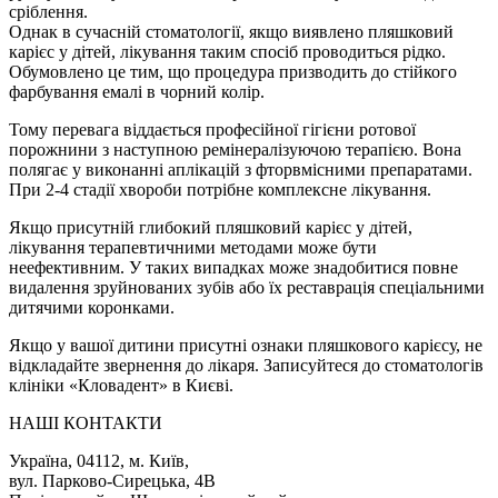
сріблення.
Однак в сучасній стоматології, якщо виявлено пляшковий
карієс у дітей, лікування таким спосіб проводиться рідко.
Обумовлено це тим, що процедура призводить до стійкого
фарбування емалі в чорний колір.
Тому перевага віддається професійної гігієни ротової
порожнини з наступною ремінералізуючою терапією. Вона
полягає у виконанні аплікацій з фторвмісними препаратами.
При 2-4 стадії хвороби потрібне комплексне лікування.
Якщо присутній глибокий пляшковий карієс у дітей,
лікування терапевтичними методами може бути
неефективним. У таких випадках може знадобитися повне
видалення зруйнованих зубів або їх реставрація спеціальними
дитячими коронками.
Якщо у вашої дитини присутні ознаки пляшкового карієсу, не
відкладайте звернення до лікаря. Записуйтеся до стоматологів
клініки «Кловадент» в Києві.
НАШІ КОНТАКТИ
Україна, 04112, м. Київ,
вул. Парково-Сирецька, 4В