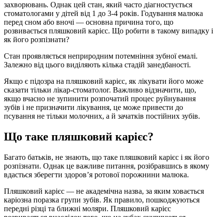
захворювань. Однак цей стан, який часто діагностується
стоматологами у дітей від 1 до 3-4 років. Годування малюка
перед сном або вночі — основна причина того, що
розвивається пляшковий карієс. Що робити в такому випадку і
як його розпізнати?
Стан проявляється неприродним потемніння зубної емалі.
Залежно від цього виділяють кілька стадій занедбаності.
Якщо є підозра на пляшковий карієс, як лікувати його може
сказати тільки лікар-стоматолог. Важливо відзначити, що,
якщо вчасно не зупинити розпочатий процес руйнування
зубів і не призначити лікування, це може привести до
псування не тільки молочних, а й зачатків постійних зубів.
Що таке пляшковий карієс?
Багато батьків, не знають, що таке пляшковий карієс і як його
розпізнати. Однак це важливе питання, розібравшись в якому
вдасться зберегти здоров’я ротової порожнини малюка.
Пляшковий карієс — не академічна назва, за яким ховається
каріозна поразка групи зубів. Як правило, пошкоджуються
передні різці та ближні моляри. Пляшковий карієс