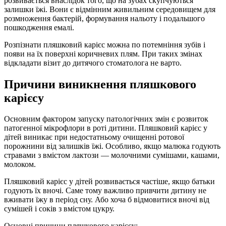
розвивається внаслідок того, що на зубах скупчуються
залишки їжі. Вони є відмінним живильним середовищем для
розмноження бактерій, формування нальоту і подальшого
пошкодження емалі.
Розпізнати пляшковий карієс можна по потемніння зубів і
появи на їх поверхні коричневих плям. При таких змінах
відкладати візит до дитячого стоматолога не варто.
Причини виникнення пляшкового
карієсу
Основним фактором запуску патологічних змін є розвиток
патогенної мікрофлори в роті дитини. Пляшковий карієс у
дітей виникає при недостатньому очищенні ротової
порожнини від залишків їжі. Особливо, якщо малюка годують
стравами з вмістом лактози — молочними сумішами, кашами,
молоком.
Пляшковий карієс у дітей розвивається частіше, якщо батьки
годують їх вночі. Саме тому важливо привчити дитину не
вживати їжу в період сну. Або хоча б відмовитися вночі від
сумішей і соків з вмістом цукру.
Основні причини пляшкового карієсу: