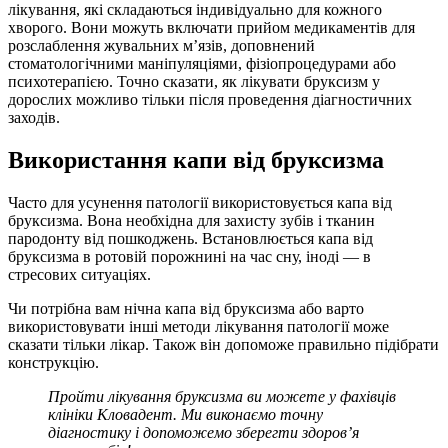
лікування, які складаються індивідуально для кожного
хворого. Вони можуть включати прийом медикаментів для
розслаблення жувальних м’язів, доповнений
стоматологічними маніпуляціями, фізіопроцедурами або
психотерапією. Точно сказати, як лікувати бруксизм у
дорослих можливо тільки після проведення діагностичних
заходів.
Використання капи від бруксизма
Часто для усунення патології використовується капа від
бруксизма. Вона необхідна для захисту зубів і тканин
пародонту від пошкоджень. Встановлюється капа від
бруксизма в ротовій порожнині на час сну, іноді — в
стресових ситуаціях.
Чи потрібна вам нічна капа від бруксизма або варто
використовувати інші методи лікування патології може
сказати тільки лікар. Також він допоможе правильно підібрати
конструкцію.
Пройти лікування бруксизма ви можете у фахівців
клініки Кловадент. Ми виконаємо точну
діагностику і допоможемо зберегти здоров’я