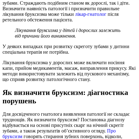
зубами. Страждають подібним станом як дорослі, так і діти.
Визначити наявність патології і призначити правильне
лікування бруксизма може тільки
лікар-гнатолог
після
ретельного обстеження пацієнта.
Лікування бруксизма у дітей і дорослих залежить
від причини його виникнення.
У деяких випадках при розвитку скреготу зубами у дитини
спеціальна терапія не потрібна.
Лікування бруксизма у дорослих може включати носіння
капи, прийом медикаментів, масаж, виправлення прикусу. Які
методи використовувати залежить від пускового механізму,
що сприяв розвитку патологічного стану.
Як визначити бруксизм: діагностика
порушень
Для досвідченого гнатолога виявлення патології не складає
труднощів. Як визначити бруксизм? Постановка діагнозу
відбувається на основі присутніх скарг на нічний скрегіт
зубами, а також результатів об’єктивного огляду.
Про
бруксизм
говорять стирання зубних поверхонь, відколи,