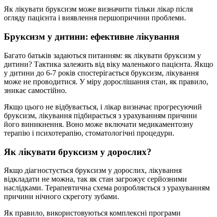
Як лікувати бруксизм може визначити тільки лікар після
огляду пацієнта і виявлення першопричини проблеми.
Бруксизм у дитини: ефективне лікування
Багато батьків задаються питанням: як лікувати бруксизм у
дитини? Тактика залежить від віку маленького пацієнта. Якщо
у дитини до 6-7 років спостерігається бруксизм, лікування
може не проводитися. У міру дорослішання стан, як правило,
зникає самостійно.
Якщо цього не відбувається, і лікар визначає прогресуючий
бруксизм, лікування підбирається з урахуванням причини
його виникнення. Воно може включати медикаментозну
терапію і психотерапію, стоматологічні процедури.
Як лікувати бруксизм у дорослих?
Якщо діагностується бруксизм у дорослих, лікування
відкладати не можна, так як стан загрожує серйозними
наслідками. Терапевтична схема розробляється з урахуванням
причини нічного скреготу зубами.
Як правило, використовуються комплексні програми