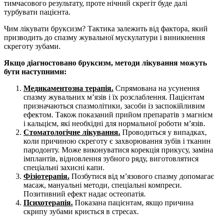
тимчасового результату, проте нічний скрегіт буде далі
турбувати пацієнта.
Чим лікувати бруксизм? Тактика залежить від фактора, який
призводить до спазму жувальної мускулатури і виникнення
скреготу зубами.
Якщо діагностовано бруксизм, методи лікування можуть
бути наступними:
Медикаментозна терапія.
Спрямована на усунення
спазму жувальних м’язів і їх розслаблення. Пацієнтам
призначаються спазмолітики, засоби із заспокійливим
ефектом. Також показаний прийом препаратів з магнієм
і кальцієм, які необхідні для нормальної роботи м’язів.
Стоматологічне лікування.
Проводиться у випадках,
коли причиною скреготу є захворювання зубів і тканин
пародонту. Може виконуватися корекція прикусу, заміна
імплантів, відновлення зубного ряду, виготовлятися
спеціальні захисні капи.
Фізіотерапія.
Позбутися від м’язового спазму допомагає
масаж, мануальні методи, спеціальні компреси.
Позитивний ефект надає остеопатія.
Психотерапія.
Показана пацієнтам, якщо причина
скрипу зубами криється в стресах.