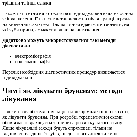
тріщини та інші ознаки.
Також пацієнтам виготовляється індивідуальна капа на основі
зліпка щелепи. Її пацієнт встановлює на ніч, а вранці передає
на вивчення фахівцеві. Таким чином вдається визначити, на
які зуби припадає максимальне навантаження.
Додатково можуть використовуватися такі методи
діагностики:
електроміографія
полісомнографія
Перелік необхідних діагностичних процедур визначається
індивідуально.
Чим і як лікувати бруксизм: методи
лікування
Тільки після обстеження пацієнта лікар може точно сказати,
як лікувати бруксизм. При розробці терапевтичної схеми
обов’язково враховується причина розвитку такого стану.
Якщо лікувальні заходи будуть спрямовані тільки на
відновлення здоров’я зубів, це дозволить досягти лише