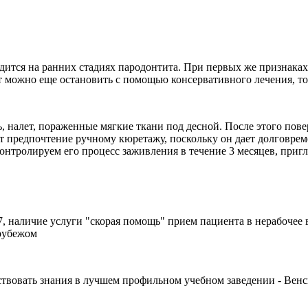
ится на ранних стадиях пародонтита. При первых же признаках 
ит можно еще остановить с помощью консервативного лечения, т
, налет, пораженные мягкие ткани под десной. После этого пов
предпочтение ручному кюретажу, поскольку он дает долговреме
онтролируем его процесс заживления в течение 3 месяцев, приг
 наличие услуги "скорая помощь" прием пациента в нерабочее 
 рубежом
вовать знания в лучшем профильном учебном заведении - Венс