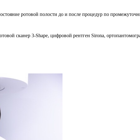
 состояние ротовой полости до и после процедур по промежуточ
овой сканер 3-Shape, цифровой рентген Sirona, ортопантомогра